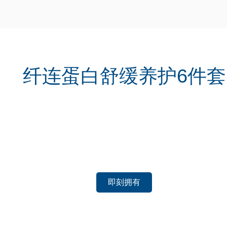
纤连蛋白舒缓养护6件套
即刻拥有